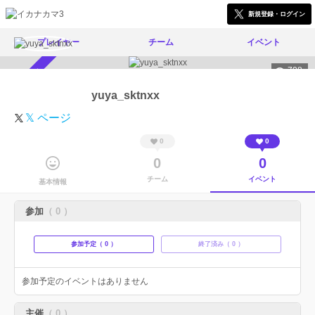
新規登録・ログイン
プレイヤー
チーム
イベント
708
スカウト受付中
yuya_sktnxx
𝕏 ページ
0
0
0
0
チーム
イベント
基本情報
参加
（ 0 ）
参加予定（ 0 ）
終了済み（ 0 ）
参加予定のイベントはありません
主催
（ 0 ）