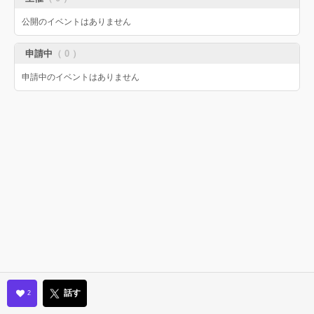
公開のイベントはありません
申請中
（ 0 ）
申請中のイベントはありません
話す
2