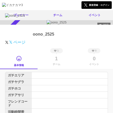
新規登録・ログイン
プレイヤー
チーム
イベント
387
スカウト受付中
oono_2525
𝕏 ページ
1
0
1
0
チーム
イベント
基本情報
ガチエリア
ガチヤグラ
ガチホコ
ガチアサリ
フレンドコー
ド
活動時間帯