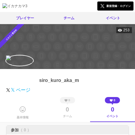
新規登録・ログイン
プレイヤー
チーム
イベント
253
スカウト受付中
siro_kuro_aka_m
𝕏 ページ
0
0
0
0
チーム
イベント
基本情報
参加
（ 0 ）