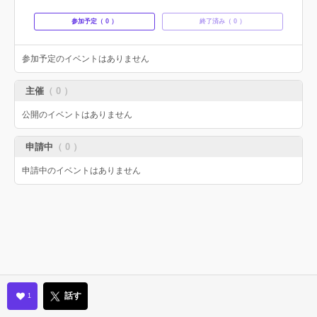
参加予定（ 0 ）
終了済み（ 0 ）
参加予定のイベントはありません
主催
（ 0 ）
公開のイベントはありません
申請中
（ 0 ）
申請中のイベントはありません
話す
1