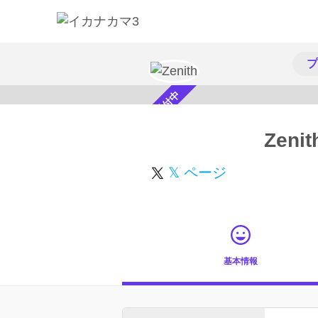
プ
スカウト受付中
Zenit
𝕏 ページ
基本情報