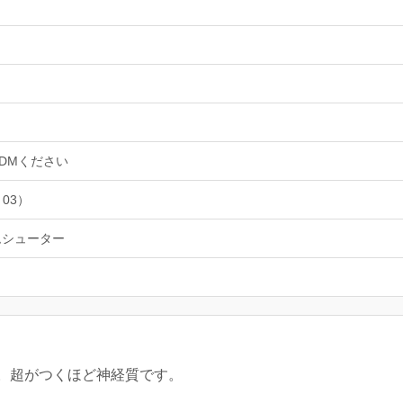
erにDMください
 03）
ムシューター
。超がつくほど神経質です。