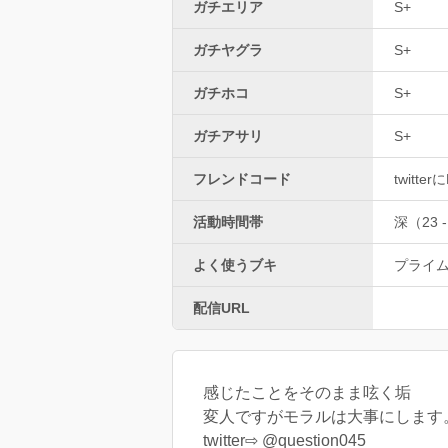
ガチエリア
S+
ガチヤグラ
S+
ガチホコ
S+
ガチアサリ
S+
フレンドコード
twitt
活動時間帯
深（23 -
よく使うブキ
プライ
配信URL
感じたことをそのまま呟く垢
変人ですがモラルは大事にします
twitter⇨ @question045