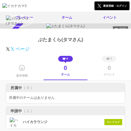
新規登録・ログイン
プレイヤー
チーム
イベント
923
スカウト受付中
ぶたまくら(タマさん)
𝕏 ページ
0
0
0
0
チーム
イベント
基本情報
所属中
（ 0 ）
所属中のチームはありません
申請中
（ 1 ）
ハイカラウンジ
エンジョイ