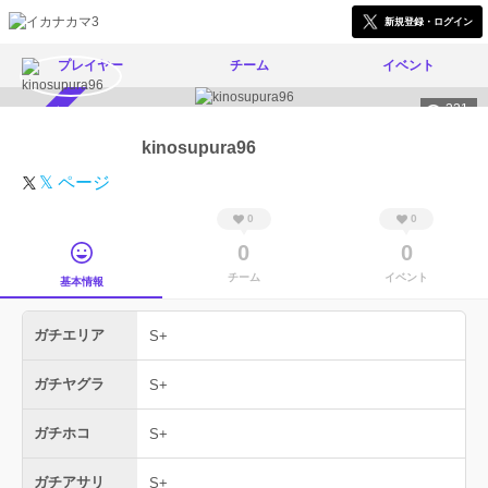
新規登録・ログイン
プレイヤー
チーム
イベント
331
スカウト受付中
kinosupura96
𝕏 ページ
0
0
0
0
チーム
イベント
基本情報
ガチエリア
S+
ガチヤグラ
S+
ガチホコ
S+
ガチアサリ
S+