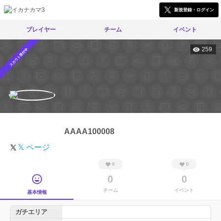
新規登録・ログイン
プレイヤー
チーム
イベント
259
スカウト受付中
AAAA100008
𝕏 ページ
0
0
0
0
チーム
イベント
基本情報
ガチエリア