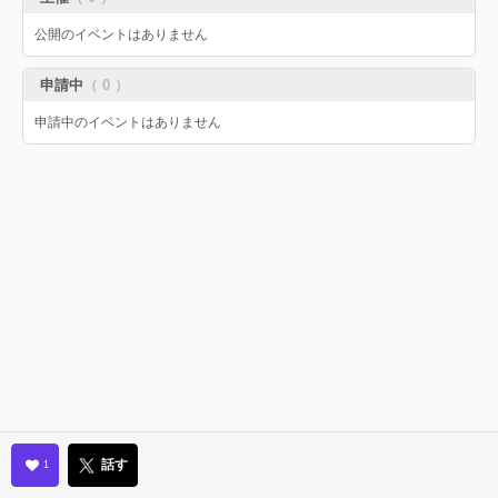
公開のイベントはありません
申請中
（ 0 ）
申請中のイベントはありません
話す
1