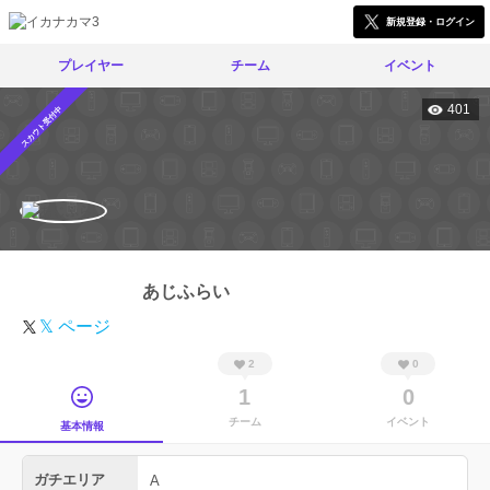
新規登録・ログイン
プレイヤー
チーム
イベント
401
スカウト受付中
あじふらい
𝕏 ページ
2
0
1
0
チーム
イベント
基本情報
ガチエリア
A