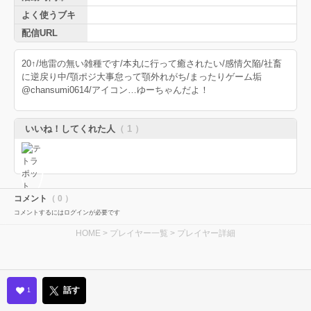
よく使うブキ
配信URL
20↑/地雷の無い雑種です/本丸に行って癒されたい/感情欠陥/社畜
に逆戻り中/顎ポジ大事怠って顎外れがち/まったりゲーム垢
@chansumi0614/アイコン…ゆーちゃんだよ！
いいね！してくれた人
（ 1 ）
コメント
（ 0 ）
コメントするにはログインが必要です
HOME
>
プレイヤー一覧
> プレイヤー詳細
話す
1