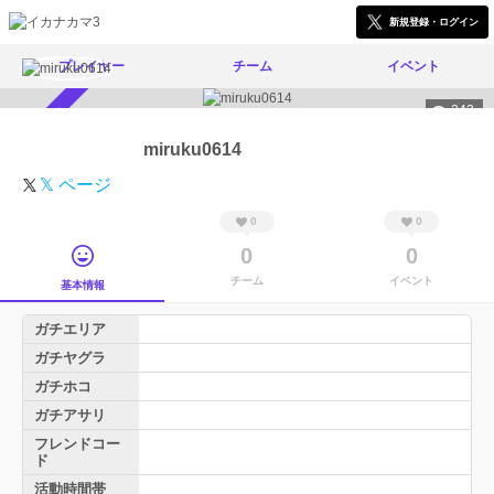
新規登録・ログイン
プレイヤー
チーム
イベント
243
スカウト受付中
miruku0614
𝕏 ページ
0
0
0
0
チーム
イベント
基本情報
ガチエリア
ガチヤグラ
ガチホコ
ガチアサリ
フレンドコー
ド
活動時間帯