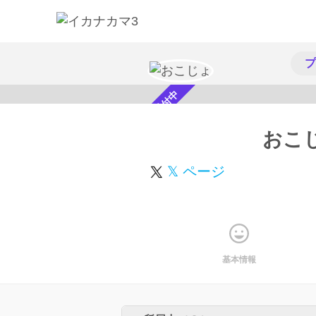
プ
スカウト受付中
おこ
𝕏 ページ
基本情報