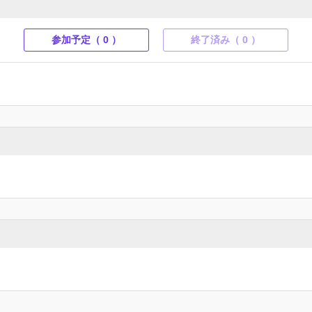
参加予定（ 0 ）
終了済み（ 0 ）