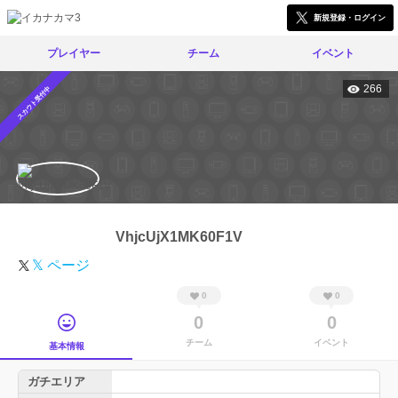
新規登録・ログイン
プレイヤー
チーム
イベント
266
スカウト受付中
VhjcUjX1MK60F1V
𝕏 ページ
0
0
0
0
チーム
イベント
基本情報
ガチエリア