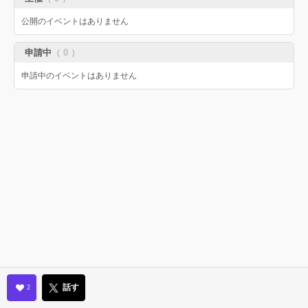
公開のイベントはありません
申請中
（ 0 ）
申請中のイベントはありません
話す
2