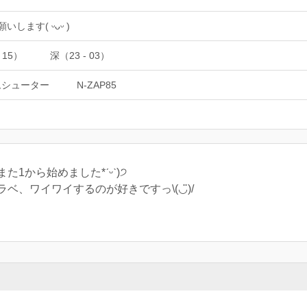
いします( ᵕᴗᵕ )
 15）
深（23 - 03）
ムシューター
N-ZAP85
1から始めました*ˊᵕˋ)੭
、ワイワイするのが好きですっ\(◡̈)/