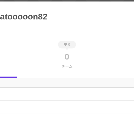
latooooon82
0
0
チーム