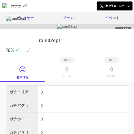
新規登録・ログイン
プレイヤー
チーム
イベント
323
rain02spl
𝕏 ページ
0
0
0
0
チーム
イベント
基本情報
ガチエリア
X
ガチヤグラ
X
ガチホコ
X
ガチアサリ
X