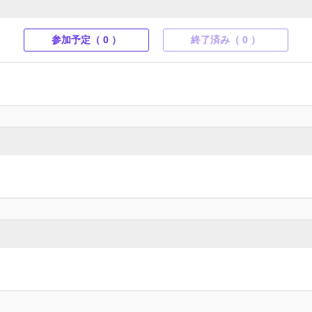
参加予定（ 0 ）
終了済み（ 0 ）