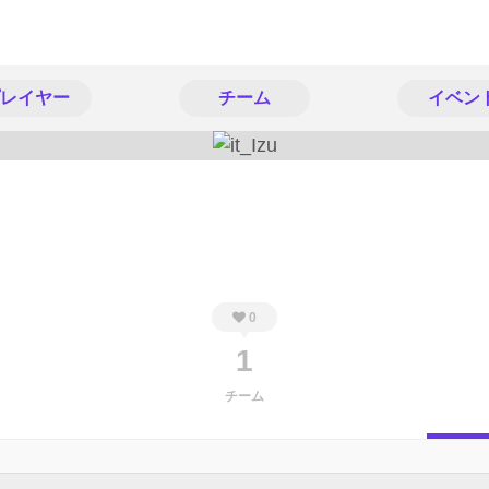
レイヤー
チーム
イベン
0
1
チーム