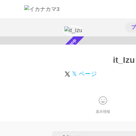
プ
スカウト受付中
it_Izu
𝕏 ページ
基本情報