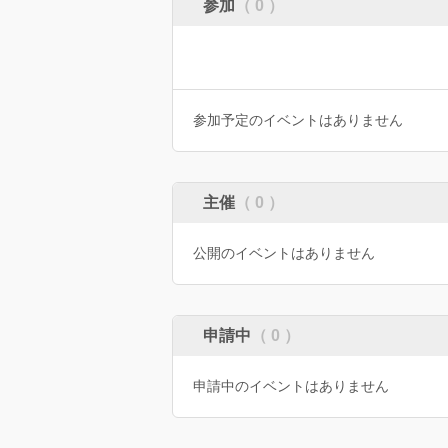
参加
（ 0 ）
参加予定のイベントはありません
主催
（ 0 ）
公開のイベントはありません
申請中
（ 0 ）
申請中のイベントはありません