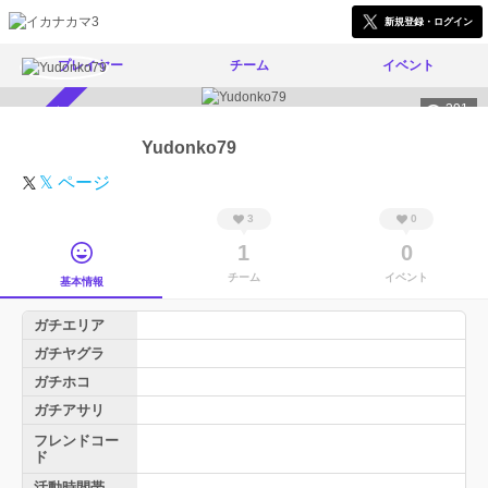
新規登録・ログイン
プレイヤー
チーム
イベント
391
スカウト受付中
Yudonko79
𝕏 ページ
3
0
1
0
チーム
イベント
基本情報
ガチエリア
ガチヤグラ
ガチホコ
ガチアサリ
フレンドコー
ド
活動時間帯