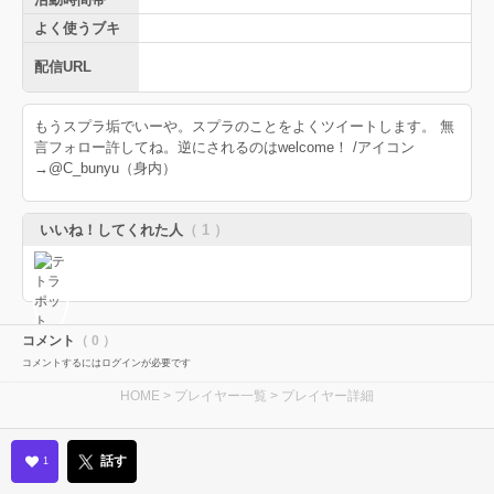
よく使うブキ
配信URL
もうスプラ垢でいーや。スプラのことをよくツイートします。 無
言フォロー許してね。逆にされるのはwelcome！ /アイコン
→@C_bunyu（身内）
いいね！してくれた人
（ 1 ）
コメント
（ 0 ）
コメントするにはログインが必要です
HOME
>
プレイヤー一覧
> プレイヤー詳細
話す
1