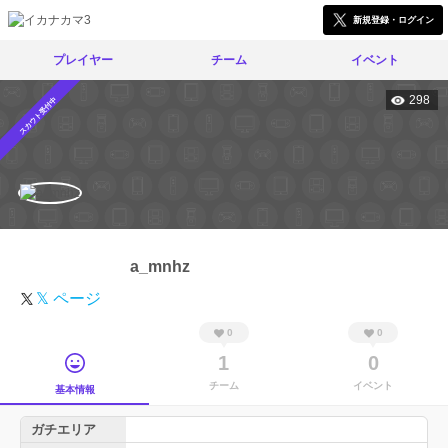
新規登録・ログイン
プレイヤー
チーム
イベント
298
スカウト受付中
a_mnhz
𝕏 ページ
0
0
1
0
チーム
イベント
基本情報
ガチエリア