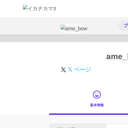
プ
ame_
𝕏 ページ
基本情報