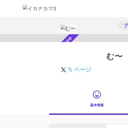
プ
スカウト受付中
む〜
𝕏 ページ
基本情報