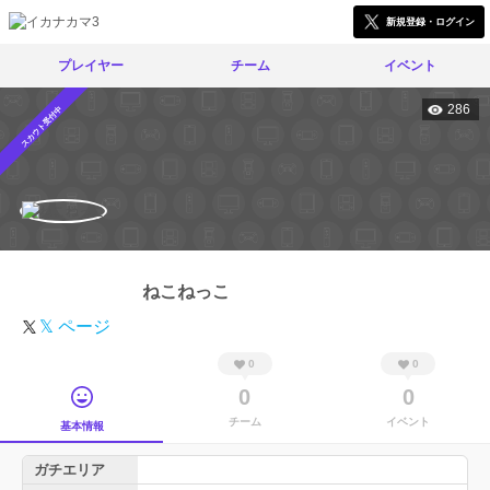
新規登録・ログイン
プレイヤー
チーム
イベント
286
スカウト受付中
ねこねっこ
𝕏 ページ
0
0
0
0
チーム
イベント
基本情報
ガチエリア