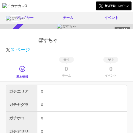
新規登録・ログイン
プレイヤー
チーム
イベント
311
スカウト受付中
ぽすちゃ
𝕏 ページ
0
0
0
0
チーム
イベント
基本情報
ガチエリア
X
ガチヤグラ
X
ガチホコ
X
ガチアサリ
X