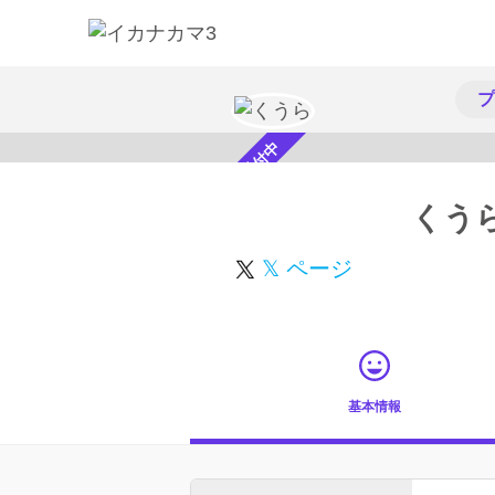
プ
スカウト受付中
くう
𝕏 ページ
基本情報