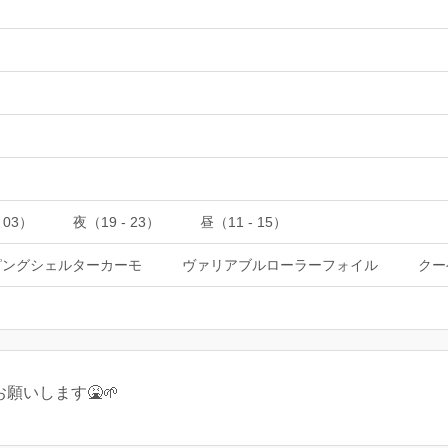
 03）
夜（19 - 23）
昼（11 - 15）
ピングシェルターカーモ
ヴァリアブルローラーフォイル
クー
願いします🤮🌱