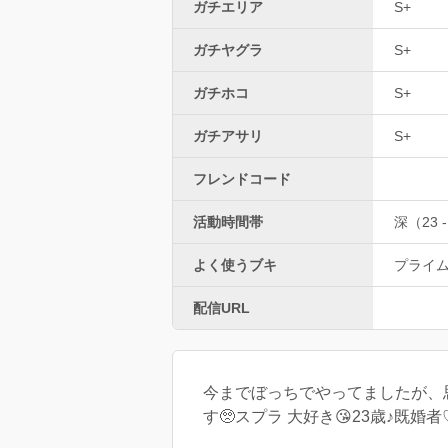
ガチエリア
S+
ガチヤグラ
S+
ガチホコ
S+
ガチアサリ
S+
フレンドコード
活動時間帯
深（23 -
よく使うブキ
プライ
配信URL
今までぼっちでやってましたが、
す🥺スプラ 大好き😘23歳♪既婚