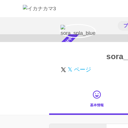
プ
スカウト受付中
sora_
𝕏 ページ
基本情報