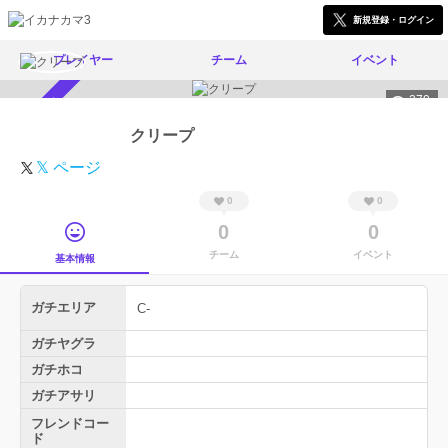
新規登録・ログイン
プレイヤー
チーム
イベント
279
スカウト受付中
クリープ
𝕏 ページ
0
0
0
0
チーム
イベント
基本情報
ガチエリア
C-
ガチヤグラ
ガチホコ
ガチアサリ
フレンドコー
ド