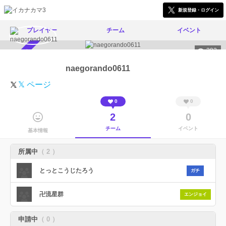
新規登録・ログイン
プレイヤー
チーム
イベント
392
スカウト受付中
naegorando0611
𝕏 ページ
0
0
2
0
チーム
イベント
基本情報
所属中
（ 2 ）
とっとこうじたろう
ガチ
卍流星群
エンジョイ
申請中
（ 0 ）