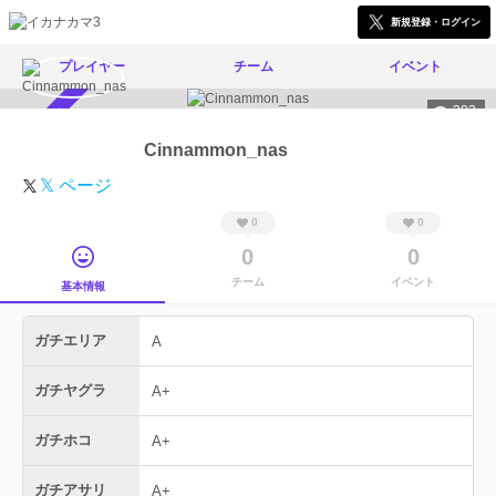
新規登録・ログイン
プレイヤー
チーム
イベント
303
スカウト受付中
Cinnammon_nas
𝕏 ページ
0
0
0
0
チーム
イベント
基本情報
ガチエリア
A
ガチヤグラ
A+
ガチホコ
A+
ガチアサリ
A+