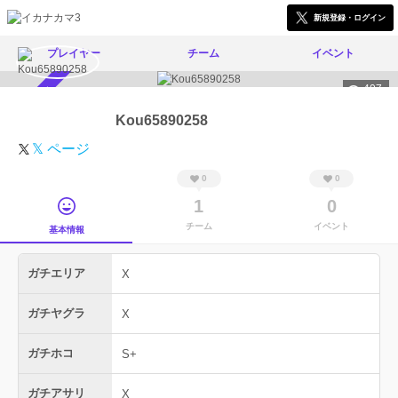
新規登録・ログイン
プレイヤー
チーム
イベント
407
スカウト受付中
Kou65890258
𝕏 ページ
0
0
1
0
チーム
イベント
基本情報
ガチエリア
X
ガチヤグラ
X
ガチホコ
S+
ガチアサリ
X