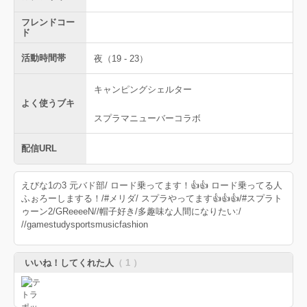
フレンドコー
ド
活動時間帯
夜（19 - 23）
キャンピングシェルター
よく使うブキ
スプラマニューバーコラボ
配信URL
えびな1の3 元バド部/ ロード乗ってます！👍👍 ロード乗ってる人
ふぉろーしまする！/#メリダ/ スプラやってます👍👍👍/#スプラト
ゥーン2/GReeeeN//帽子好き/多趣味な人間になりたい:/
//gamestudysportsmusicfashion
いいね！してくれた人
（ 1 ）