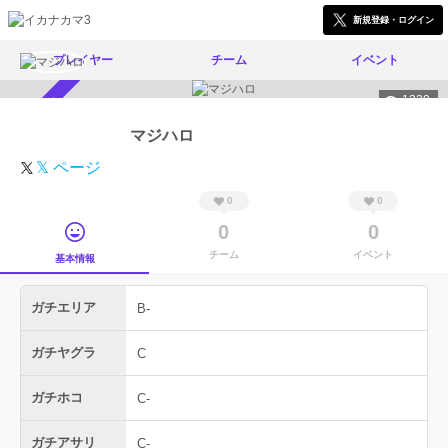
新規登録・ログイン
プレイヤー
チーム
イベント
1329
スカウト受付中
マジハロ
𝕏 ページ
0
0
0
0
チーム
イベント
基本情報
ガチエリア
B-
ガチヤグラ
C
ガチホコ
C-
ガチアサリ
C-