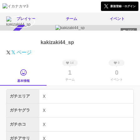
新規登録・ログイン
プレイヤー
チーム
イベント
656
スカウト受付中
kakizaki44_sp
𝕏 ページ
14
0
1
0
チーム
イベント
基本情報
ガチエリア
X
ガチヤグラ
X
ガチホコ
X
ガチアサリ
X