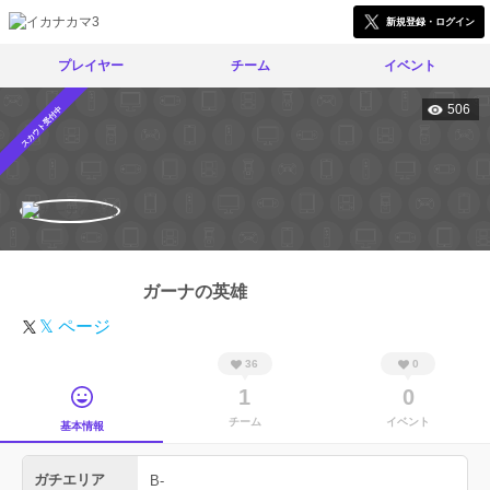
新規登録・ログイン
プレイヤー
チーム
イベント
506
スカウト受付中
ガーナの英雄
𝕏 ページ
36
0
1
0
チーム
イベント
基本情報
ガチエリア
B-