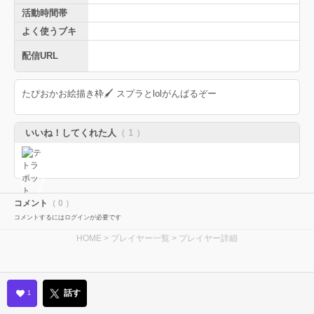
活動時間帯
よく使うブキ
配信URL
たぴおかお絵描き枠🖌 スプラとlolがんばるぞー
いいね！してくれた人
（ 1 ）
コメント
（ 0 ）
コメントするにはログインが必要です
HOME
>
プレイヤー一覧
> プレイヤー詳細
話す
1