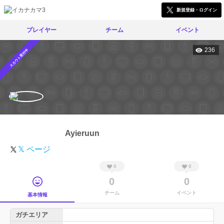
新規登録・ログイン
プレイヤー
チーム
イベント
236
スカウト受付中
Ayieruun
𝕏 ページ
0
0
0
0
チーム
イベント
基本情報
ガチエリア