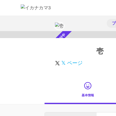
プ
スカウト受付中
壱
𝕏 ページ
基本情報