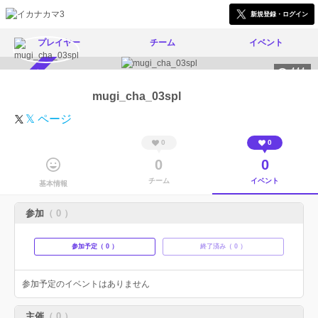
新規登録・ログイン
プレイヤー
チーム
イベント
444
スカウト受付中
mugi_cha_03spl
𝕏 ページ
0
0
0
0
チーム
イベント
基本情報
参加
（ 0 ）
参加予定（ 0 ）
終了済み（ 0 ）
参加予定のイベントはありません
主催
（ 0 ）