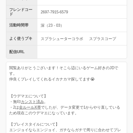
フレンドコー
2697-7915-6579
ド
活動時間帯
深（23 - 03）
よく使うブキ
スプラシューターコラボ
スプラスコープ
配信URL
閲覧ありがとうございます！そこら辺にいるゲーム好きのJDで
す。
仲良くプレイしてくれるイカナカマ探してます😭
【ウデマエについて】
・無印
カンスト済み
。
・2は
全ルールX帯
でしたが、データ変更で1からやり直している
ため現在このウデマエになっています。
【プレイスタイルについて】
エンジョイならエンジョイ、ガチならガチで周りに合わせてプレ