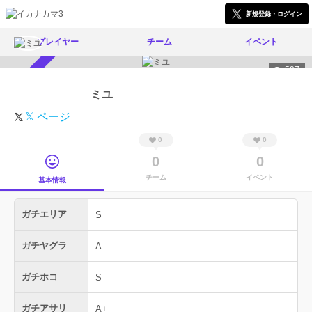
新規登録・ログイン
プレイヤー
チーム
イベント
597
スカウト受付中
ミユ
𝕏 ページ
0
0
0
0
チーム
イベント
基本情報
ガチエリア
S
ガチヤグラ
A
ガチホコ
S
ガチアサリ
A+