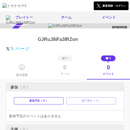
新規登録・ログイン
プレイヤー
チーム
イベント
346
スカウト受付中
GJRuJ8iFa3IRZon
𝕏 ページ
0
0
0
0
チーム
イベント
基本情報
参加
（ 0 ）
参加予定（ 0 ）
終了済み（ 0 ）
参加予定のイベントはありません
主催
（ 0 ）