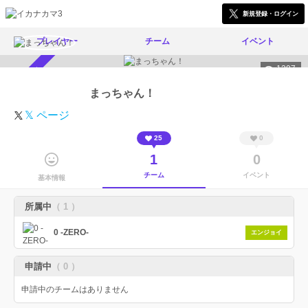
新規登録・ログイン
プレイヤー
チーム
イベント
1297
スカウト受付中
まっちゃん！
𝕏 ページ
25
0
1
0
チーム
イベント
基本情報
所属中
（ 1 ）
0 -ZERO-
エンジョイ
申請中
（ 0 ）
申請中のチームはありません