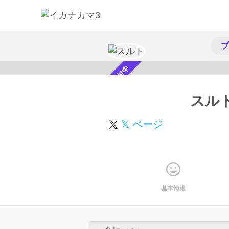
プ
スカウト受付中
スル
𝕏 ページ
基本情報