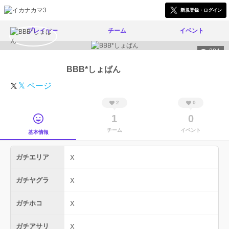
新規登録・ログイン
プレイヤー
チーム
イベント
384
BBB*しょばん
𝕏 ページ
2
0
1
0
チーム
イベント
基本情報
ガチエリア
X
ガチヤグラ
X
ガチホコ
X
ガチアサリ
X