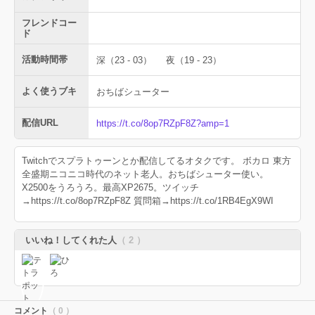
フレンドコー
ド
活動時間帯
深（23 - 03）
夜（19 - 23）
よく使うブキ
おちばシューター
配信URL
https://t.co/8op7RZpF8Z?amp=1
Twitchでスプラトゥーンとか配信してるオタクです。 ボカロ 東方
全盛期ニコニコ時代のネット老人。おちばシューター使い。
X2500をうろうろ。最高XP2675。ツイッチ
→https://t.co/8op7RZpF8Z 質問箱→https://t.co/1RB4EgX9WI
いいね！してくれた人
（ 2 ）
コメント
（ 0 ）