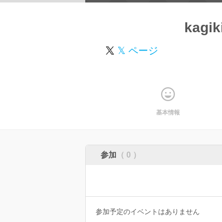
kagik
𝕏 ページ
基本情報
参加
（ 0 ）
参加予定のイベントはありません