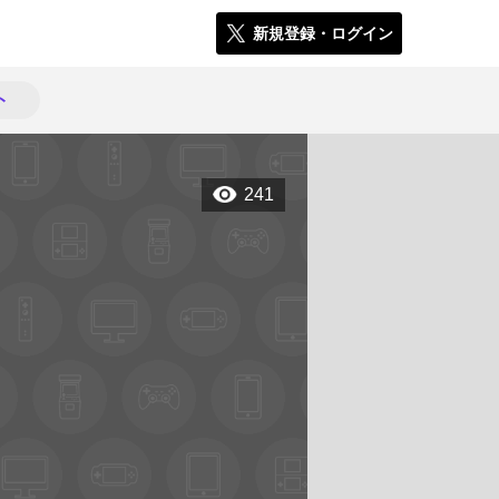
新規登録・ログイン
ト
241