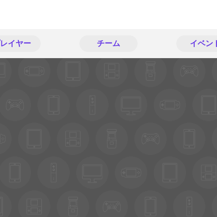
レイヤー
チーム
イベン