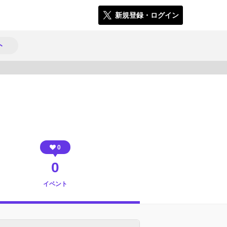
新規登録・ログイン
ト
314
0
0
イベント