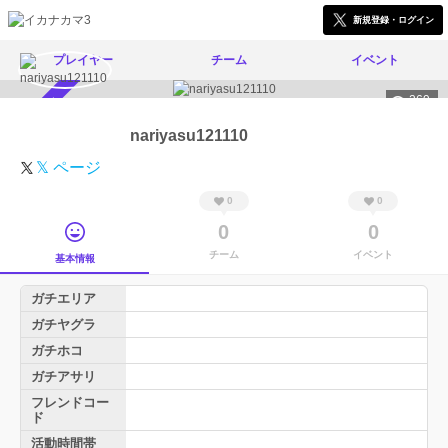
新規登録・ログイン
プレイヤー
チーム
イベント
269
スカウト受付中
nariyasu121110
𝕏 ページ
0
0
0
0
チーム
イベント
基本情報
ガチエリア
ガチヤグラ
ガチホコ
ガチアサリ
フレンドコー
ド
活動時間帯