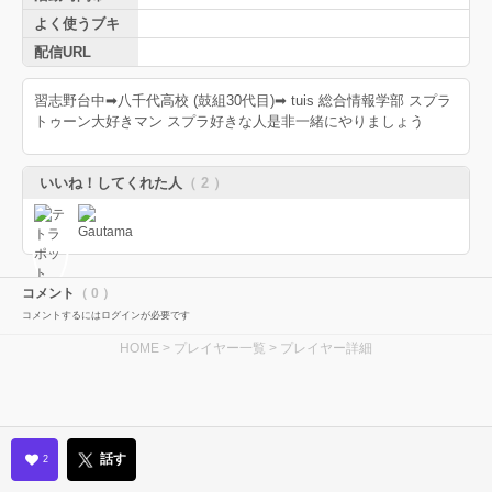
よく使うブキ
配信URL
習志野台中➡︎八千代高校 (鼓組30代目)➡︎ tuis 総合情報学部 スプラ
トゥーン大好きマン スプラ好きな人是非一緒にやりましょう
いいね！してくれた人
（ 2 ）
コメント
（ 0 ）
コメントするにはログインが必要です
HOME
>
プレイヤー一覧
> プレイヤー詳細
話す
2