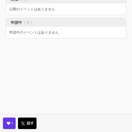
公開のイベントはありません
申請中
（ 0 ）
申請中のイベントはありません
話す
3