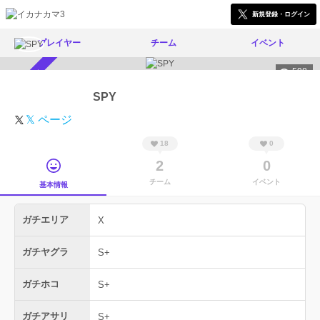
新規登録・ログイン
プレイヤー
チーム
イベント
598
スカウト受付中
SPY
𝕏 ページ
18
0
2
0
チーム
イベント
基本情報
ガチエリア
X
ガチヤグラ
S+
ガチホコ
S+
ガチアサリ
S+