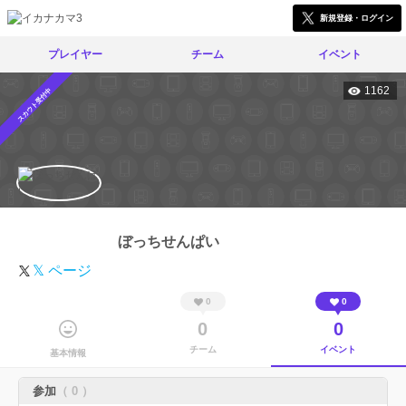
新規登録・ログイン
プレイヤー
チーム
イベント
1162
スカウト受付中
ぼっちせんぱい
𝕏 ページ
0
0
0
0
チーム
イベント
基本情報
参加
（ 0 ）