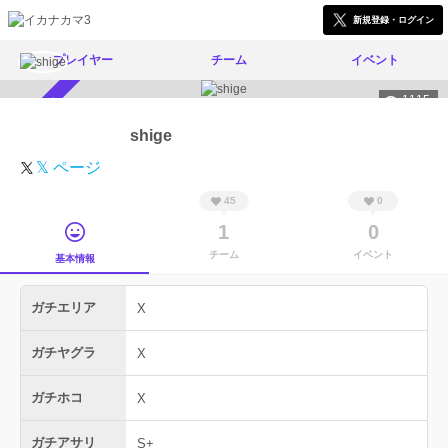
新規登録・ログイン
プレイヤー
チーム
イベント
1115
スカウト受付中
shige
𝕏 ページ
45
0
1
0
チーム
イベント
基本情報
ガチエリア
X
ガチヤグラ
X
ガチホコ
X
ガチアサリ
S+