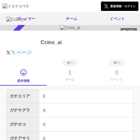
新規登録・ログイン
プレイヤー
チーム
イベント
425
スカウト受付中
Ccino_ai
𝕏 ページ
0
0
1
0
チーム
イベント
基本情報
ガチエリア
X
ガチヤグラ
X
ガチホコ
X
ガチアサリ
X